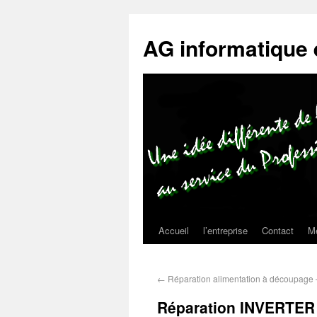
AG informatique 
Accueil
l’entreprise
Contact
Me
←
Réparation alimentation à découpag
Réparation INVERTER