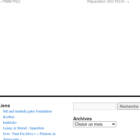
e – PWM PSU
Réparation ISO-TECH
→
Liens
bill and melinda gates foundation
Korben
Archives
kudelsko
Lenny & Meriel : Sparebots
livre : Paul Da Silva = « Piratons la
démocratie »