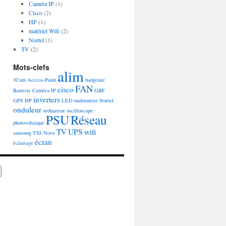
Caméra IP
(1)
Cisco
(2)
HP
(1)
matériel Wifi
(2)
Nortel
(1)
TV
(2)
Mots-clefs
alim
3Com
Access-Point
badgeuse
FAN
cisco
Batterie
Caméra IP
GBF
inverters
GPS
HP
LED
multimètre
Nortel
onduleur
ordinateur
oscilloscope
PSU
Réseau
photovoltaique
TV
UPS
wifi
samsung
TSI-Nova
écran
éclairage