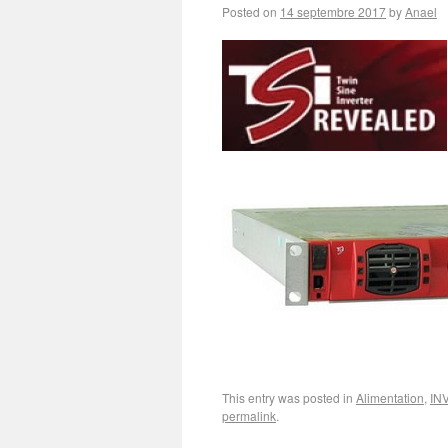
Posted on
14 septembre 2017
by
Anael
This entry was posted in
Alimentation
,
IN
permalink
.