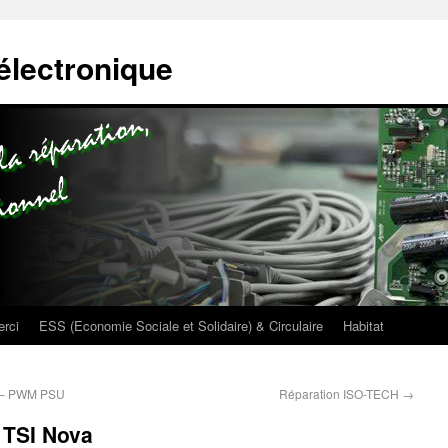
électronique
rci
ESS (Economie Sociale et Solidaire) & Circulaire
Habitat
e – PWM PSU
Réparation ISO-TECH
→
 TSI Nova