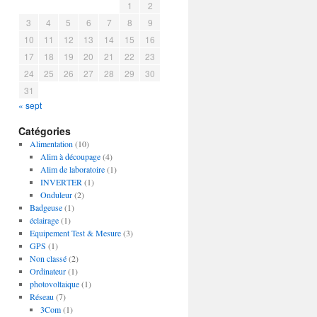
1
2
3
4
5
6
7
8
9
10
11
12
13
14
15
16
17
18
19
20
21
22
23
24
25
26
27
28
29
30
31
« sept
Catégories
Alimentation
(10)
Alim à découpage
(4)
Alim de laboratoire
(1)
INVERTER
(1)
Onduleur
(2)
Badgeuse
(1)
éclairage
(1)
Equipement Test & Mesure
(3)
GPS
(1)
Non classé
(2)
Ordinateur
(1)
photovoltaique
(1)
Réseau
(7)
3Com
(1)