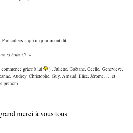
Particuliers » qui un jour m’ont dit :
vre ta boite !!!
»
a commencé grâce à lui
) , Juliette, Gaëtane, Cécile, Geneviève,
Jeanne, Audrey, Christophe, Guy, Arnaud, Elise, Jérome, … et
 le prénom
grand merci à vous tous