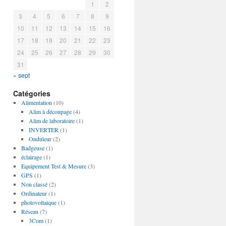
1
2
3
4
5
6
7
8
9
10
11
12
13
14
15
16
17
18
19
20
21
22
23
24
25
26
27
28
29
30
31
« sept
Catégories
Alimentation
(10)
Alim à découpage
(4)
Alim de laboratoire
(1)
INVERTER
(1)
Onduleur
(2)
Badgeuse
(1)
éclairage
(1)
Equipement Test & Mesure
(3)
GPS
(1)
Non classé
(2)
Ordinateur
(1)
photovoltaique
(1)
Réseau
(7)
3Com
(1)