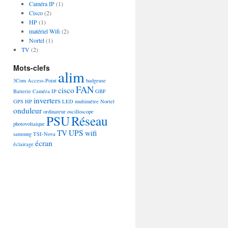
Caméra IP
(1)
Cisco
(2)
HP
(1)
matériel Wifi
(2)
Nortel
(1)
TV
(2)
Mots-clefs
alim
3Com
Access-Point
badgeuse
FAN
cisco
Batterie
Caméra IP
GBF
inverters
GPS
HP
LED
multimètre
Nortel
onduleur
ordinateur
oscilloscope
PSU
Réseau
photovoltaique
TV
UPS
wifi
samsung
TSI-Nova
écran
éclairage