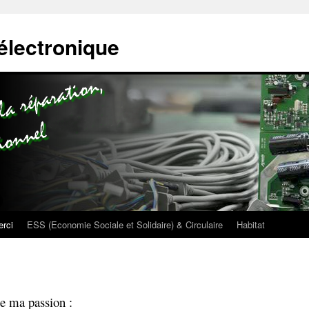
électronique
rci
ESS (Economie Sociale et Solidaire) & Circulaire
Habitat
se ma passion :