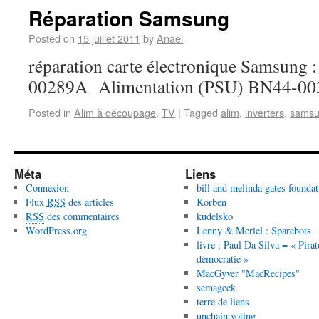
Réparation Samsung
Posted on
15 juillet 2011
by
Anael
réparation carte électronique Samsung 
00289A Alimentation (PSU) BN44-0
Posted in
Alim à découpage
,
TV
|
Tagged
alim
,
inverters
,
sams
Méta
Liens
Connexion
bill and melinda gates foundat
Flux
RSS
des articles
Korben
RSS
des commentaires
kudelsko
WordPress.org
Lenny & Meriel : Sparebots
livre : Paul Da Silva = « Pirat
démocratie »
MacGyver "MacRecipes"
semageek
terre de liens
unchain.voting